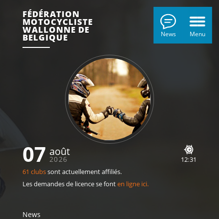
FÉDÉRATION
MOTOCYCLISTE
WALLONNE DE
News
Menu
BELGIQUE
07
août
2026
12
31
61 clubs
sont actuellement affiliés.
Les demandes de licence se font
en ligne ici.
News