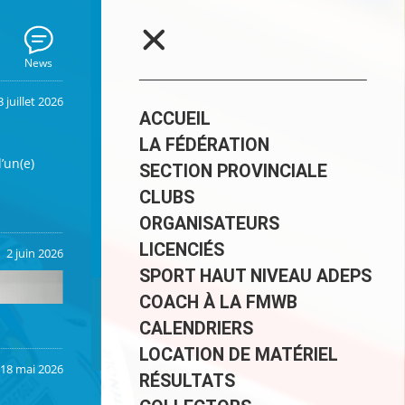
News
3 juillet 2026
ACCUEIL
LA FÉDÉRATION
’un(e)
SECTION PROVINCIALE
CLUBS
ORGANISATEURS
LICENCIÉS
2 juin 2026
SPORT HAUT NIVEAU ADEPS
COACH À LA FMWB
CALENDRIERS
LOCATION DE MATÉRIEL
permis
18 mai 2026
RÉSULTATS