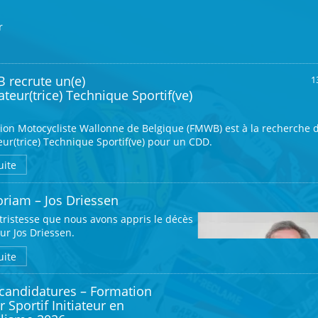
r
 recrute un(e)
1
teur(trice) Technique Sportif(ve)
ion Motocycliste Wallonne de Belgique (FMWB) est à la recherche d
ur(trice) Technique Sportif(ve) pour un CDD.
sion
uite
rerez notamment :
riam – Jos Driessen
suivi administratif et sportif des projets fédéraux
 tristesse que nous avons appris le décès
rganisation des stages, formations et initiations
r Jos Driessen.
suivi des projets Jeunes Talents et Women Ride
concrètes durant la mission
coordination avec les clubs, moniteurs, sportifs et parents
uite
logistique des activités fédérales (transport, matériel, parc motos)
andes de statuts ADEPS (deadline 30 juin)
ccompagnement des clubs dans leurs démarches administratives (
cédure de sélection Jeunes Talents MX 2026-2027
 candidatures – Formation
nvironnement, projets de circuits permanents…)
ges ADEPS et gestion du parc motos
 Sportif Initiateur en
il
rnées d’initiation estivales