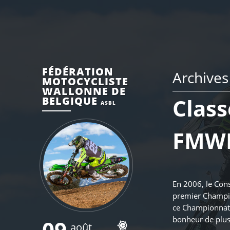
FÉDÉRATION
Archives
MOTOCYCLISTE
WALLONNE DE
Clas
BELGIQUE
ASBL
FMWB
En 2006, le Cons
premier Champio
ce Championnat a
bonheur de plus
09
août