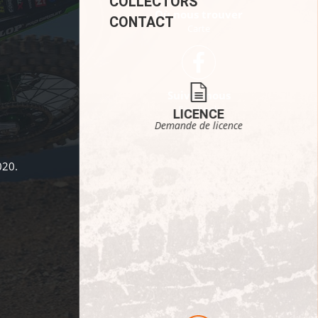
COLLECTORS
Où nous trouver
CONTACT
Carte
Suivez-nous
Facebook
LICENCE
Demande de licence
020.