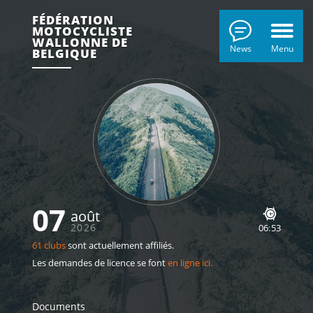
FÉDÉRATION
MOTOCYCLISTE
WALLONNE DE
News
Menu
BELGIQUE
07
août
2026
06
53
61 clubs
sont actuellement affiliés.
Les demandes de licence se font
en ligne ici.
Documents