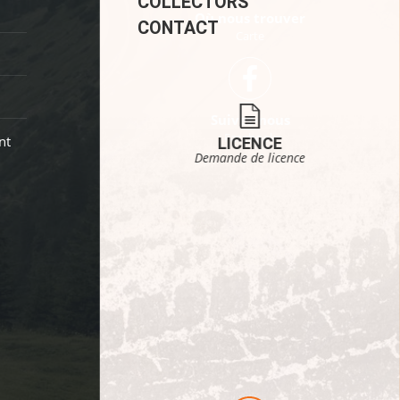
COLLECTORS
Où nous trouver
CONTACT
Carte
Suivez-nous
Facebook
nt
LICENCE
Demande de licence