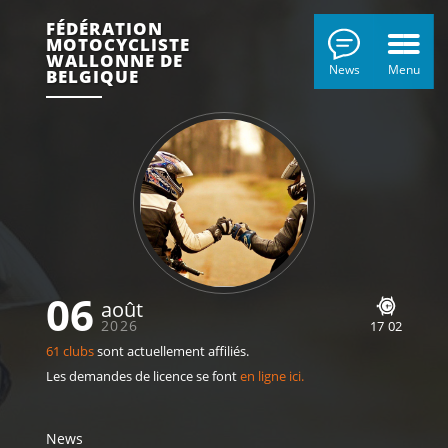
FÉDÉRATION
MOTOCYCLISTE
WALLONNE DE
News
Menu
BELGIQUE
06
août
2026
17
:
02
61 clubs
sont actuellement affiliés.
Les demandes de licence se font
en ligne ici.
News