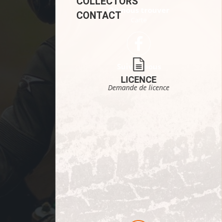
COLLECTORS
Où nous trouver
CONTACT
Carte
Suivez-nous
Facebook
LICENCE
Demande de licence