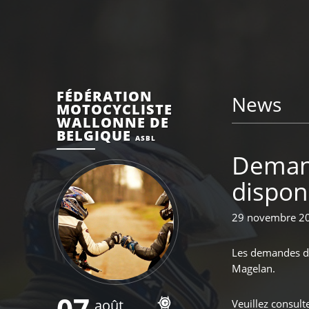
FÉDÉRATION
News
MOTOCYCLISTE
WALLONNE DE
BELGIQUE
ASBL
Demand
disponi
29 novembre 2
Les demandes de 
Magelan.
07
août
Veuillez consult