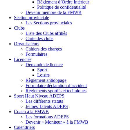
Règlement d’Ordre Intérieur
Politique de confidentialité
Devenir membre de la FMWB
Section provinciale
Les Sections provinciales
Clubs
Liste des Clubs affiliés
Carte des clubs
Organisateurs
Cahiers des charges
Formulaires
Licenciés
Demande de licence
Sport
Loisirs
Règlement antidopage
Formulaire déclaration d’accident
Règlements sportifs et techniques
Sport Haut Niveau ADEPS
Les différents statuts
Jeunes Talents ADEPS
Coach à la FMWB
Les formations ADEPS
Devenir « Moniteur » à la FMWB
Calendriers