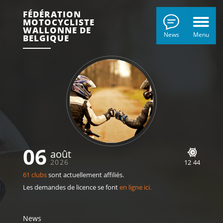
FÉDÉRATION
MOTOCYCLISTE
WALLONNE DE
News
Menu
BELGIQUE
06
août
2026
12
:
44
61 clubs
sont actuellement affiliés.
Les demandes de licence se font
en ligne ici.
News